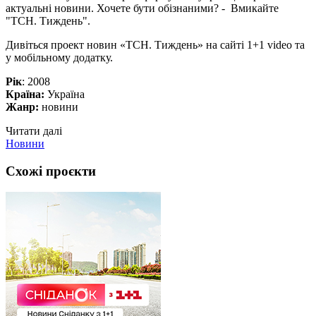
актуальні новини. Хочете бути обізнаними? - Вмикайте
"ТСН. Тиждень".
Дивіться проект новин «ТСН. Тиждень» на сайті 1+1 video та
у мобільному додатку.
Рік
: 2008
Країна:
Україна
Жанр:
новини
Читати далі
Новини
Схожі проєкти