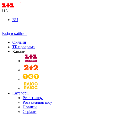
UA
RU
Вхід в кабінет
Онлайн
ТБ програма
Канали
Категорії
Реаліті-шоу
Розважальні шоу
Новини
Серіали