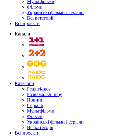
Мультфільми
Фільми
Українські фільми і серіали
Всі категорії
Всі проєкти
Канали
Категорії
Реаліті-шоу
Розважальні шоу
Новини
Серіали
Мультфільми
Фільми
Українські фільми і серіали
Всі категорії
Всі проєкти