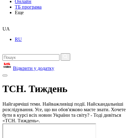
Онлайн
ТБ програма
Еще
UA
RU
Відкрити у додатку
ТСН. Тиждень
Найгарячіші теми. Найважливіщі події. Найскандальніші
розслідування. Усе, що ви обов'язково маєте знати. Хочете
бути в курсі всіх новин України та світу? - Тоді дивіться
«ТСН. Тиждень».