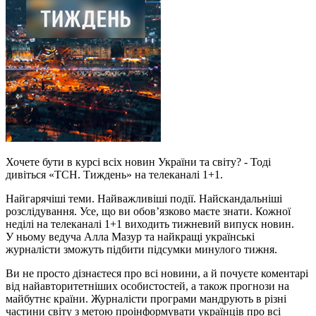
Хочете бути в курсі всіх новин України та світу? - Тоді
дивіться «ТСН. Тиждень» на телеканалі 1+1.
Найгарячіші теми. Найважливіші події. Найскандальніші
розслідування. Усе, що ви обов’язково маєте знати. Кожної
неділі на телеканалі 1+1 виходить тижневий випуск новин.
У ньому ведуча Алла Мазур та найкращі українські
журналісти зможуть підбити підсумки минулого тижня.
Ви не просто дізнаєтеся про всі новини, а й почуєте коментарі
від найавторитетніших особистостей, а також прогнози на
майбутнє країни. Журналісти програми мандрують в різні
частини світу з метою проінформувати українців про всі