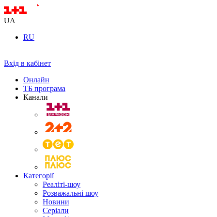
UA
RU
Вхід в кабінет
Онлайн
ТБ програма
Канали
Категорії
Реаліті-шоу
Розважальні шоу
Новини
Серіали