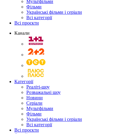
Мультфільми
Фільми
Українські фільми і серіали
Всі категорії
Всі проєкти
Канали
Категорії
Реаліті-шоу
Розважальні шоу
Новини
Серіали
Мультфільми
Фільми
Українські фільми і серіали
Всі категорії
Всі проєкти