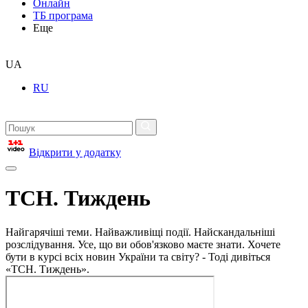
Онлайн
ТБ програма
Еще
UA
RU
Відкрити у додатку
ТСН. Тиждень
Найгарячіші теми. Найважливіщі події. Найскандальніші
розслідування. Усе, що ви обов'язково маєте знати. Хочете
бути в курсі всіх новин України та світу? - Тоді дивіться
«ТСН. Тиждень».