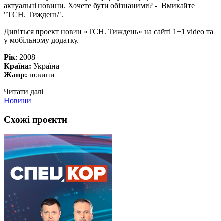
актуальні новини. Хочете бути обізнаними? - Вмикайте
"ТСН. Тиждень".
Дивіться проект новин «ТСН. Тиждень» на сайті 1+1 video та
у мобільному додатку.
Рік
: 2008
Країна:
Україна
Жанр:
новини
Читати далі
Новини
Схожі проєкти