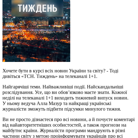
Хочете бути в курсі всіх новин України та світу? - Тоді
дивіться «ТСН. Тиждень» на телеканалі 1+1.
Найгарячіші теми. Найважливіші події. Найскандальніші
розслідування. Усе, що ви обов’язково маєте знати. Кожної
неділі на телеканалі 1+1 виходить тижневий випуск новин.
У ньому ведуча Алла Мазур та найкращі українські
журналісти зможуть підбити підсумки минулого тижня.
Ви не просто дізнаєтеся про всі новини, а й почуєте коментарі
від найавторитетніших особистостей, а також прогнози на
майбутнє країни. Журналісти програми мандрують в різні
частини світу з метою проінформувати українців про всі