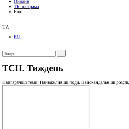
Онлайн
ТБ програма
Еще
UA
RU
ТСН. Тиждень
Найгарячіші теми. Найважливіщі події. Найскандальніші розсліду