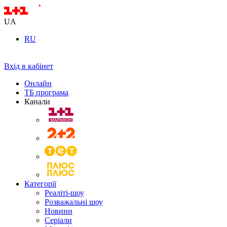
UA
RU
Вхід в кабінет
Онлайн
ТБ програма
Канали
Категорії
Реаліті-шоу
Розважальні шоу
Новини
Серіали