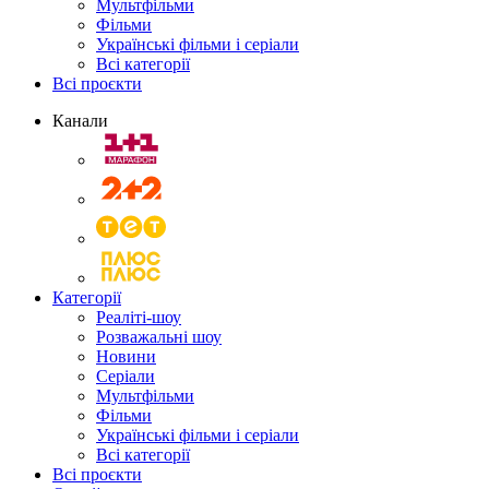
Мультфільми
Фільми
Українські фільми і серіали
Всі категорії
Всі проєкти
Канали
Категорії
Реаліті-шоу
Розважальні шоу
Новини
Серіали
Мультфільми
Фільми
Українські фільми і серіали
Всі категорії
Всі проєкти