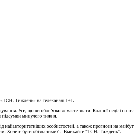
ся «ТСН. Тиждень» на телеканалі 1+1.
дування. Усе, що ви обов’язково маєте знати. Кожної неділі на 
ти підсумки минулого тижня.
 від найавторитетніших особистостей, а також прогнози на майбу
вини. Хочете бути обізнаними? - Вмикайте "ТСН. Тиждень".