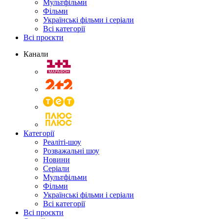
Мультфільми
Фільми
Українські фільми і серіали
Всі категорії
Всі проєкти
Канали
Категорії
Реаліті-шоу
Розважальні шоу
Новини
Серіали
Мультфільми
Фільми
Українські фільми і серіали
Всі категорії
Всі проєкти