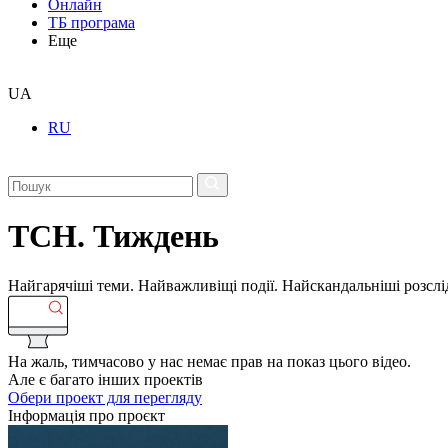
Онлайн
ТБ програма
Еще
UA
RU
ТСН. Тиждень
Найгарячіші теми. Найважливіщі події. Найскандальніші розсліду
На жаль, тимчасово у нас немає прав на показ цього відео.
Але є багато інших проектів
Обери проект для перегляду
Інформація про проєкт