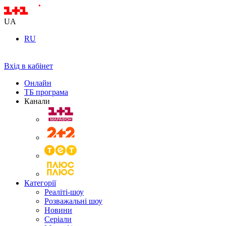
UA
RU
Вхід в кабінет
Онлайн
ТБ програма
Канали
Категорії
Реаліті-шоу
Розважальні шоу
Новини
Серіали