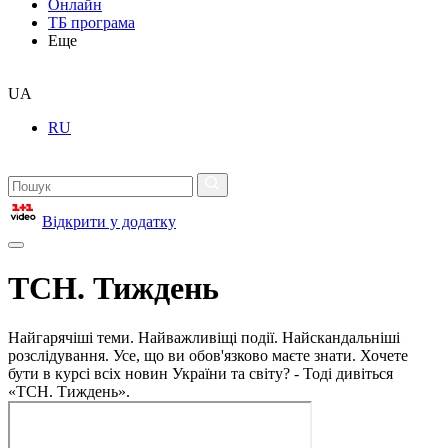
Онлайн
ТБ програма
Еще
UA
RU
Відкрити у додатку
ТСН. Тиждень
Найгарячіші теми. Найважливіщі події. Найскандальніші
розслідування. Усе, що ви обов'язково маєте знати. Хочете
бути в курсі всіх новин України та світу? - Тоді дивіться
«ТСН. Тиждень».