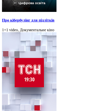
Про кібербулінг для підлітків
1+1 video, Документальне кіно