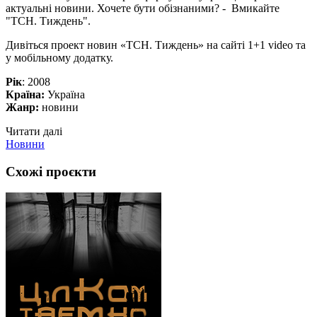
актуальні новини. Хочете бути обізнаними? - Вмикайте
"ТСН. Тиждень".
Дивіться проект новин «ТСН. Тиждень» на сайті 1+1 video та
у мобільному додатку.
Рік
: 2008
Країна:
Україна
Жанр:
новини
Читати далі
Новини
Схожі проєкти