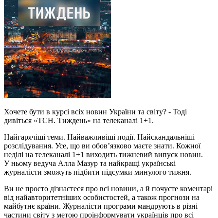
Хочете бути в курсі всіх новин України та світу? - Тоді
дивіться «ТСН. Тиждень» на телеканалі 1+1.
Найгарячіші теми. Найважливіші події. Найскандальніші
розслідування. Усе, що ви обов’язково маєте знати. Кожної
неділі на телеканалі 1+1 виходить тижневий випуск новин.
У ньому ведуча Алла Мазур та найкращі українські
журналісти зможуть підбити підсумки минулого тижня.
Ви не просто дізнаєтеся про всі новини, а й почуєте коментарі
від найавторитетніших особистостей, а також прогнози на
майбутнє країни. Журналісти програми мандрують в різні
частини світу з метою проінформувати українців про всі