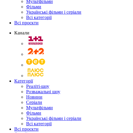
Мультфільми
Фільми
Українські фільми і серіали
Всі категорії
Всі проєкти
Канали
Категорії
Реаліті-шоу
Розважальні шоу
Новини
Серіали
Мультфільми
Фільми
Українські фільми і серіали
Всі категорії
Всі проєкти