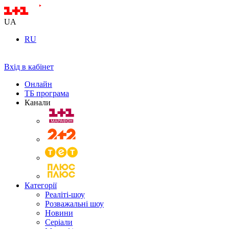
UA
RU
Вхід в кабінет
Онлайн
ТБ програма
Канали
Категорії
Реаліті-шоу
Розважальні шоу
Новини
Серіали