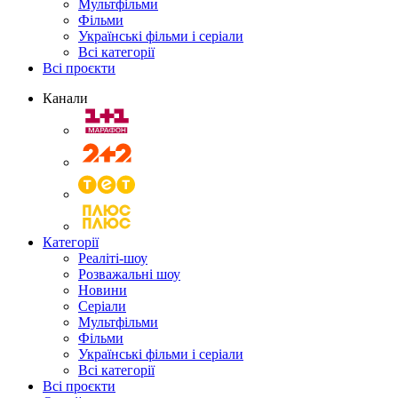
Мультфільми
Фільми
Українські фільми і серіали
Всі категорії
Всі проєкти
Канали
Категорії
Реаліті-шоу
Розважальні шоу
Новини
Серіали
Мультфільми
Фільми
Українські фільми і серіали
Всі категорії
Всі проєкти