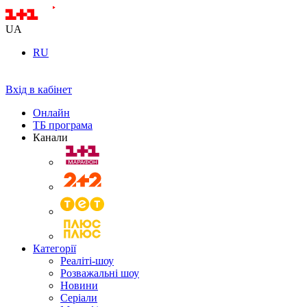
UA
RU
Вхід в кабінет
Онлайн
ТБ програма
Канали
Категорії
Реаліті-шоу
Розважальні шоу
Новини
Серіали