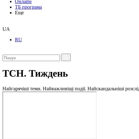
Онлайн
ТБ програма
Еще
UA
RU
ТСН. Тиждень
Найгарячіші теми. Найважливіщі події. Найскандальніші розсліду