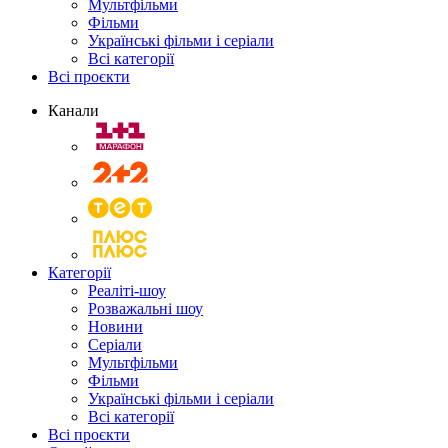
Мультфільми
Фільми
Українські фільми і серіали
Всі категорії
Всі проєкти
Канали
Категорії
Реаліті-шоу
Розважальні шоу
Новини
Серіали
Мультфільми
Фільми
Українські фільми і серіали
Всі категорії
Всі проєкти