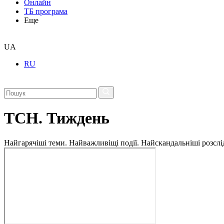
Онлайн
ТБ програма
Еще
UA
RU
ТСН. Тиждень
Найгарячіші теми. Найважливіщі події. Найскандальніші розсліду