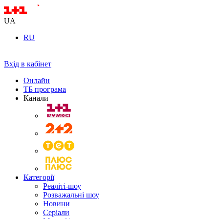
UA
RU
Вхід в кабінет
Онлайн
ТБ програма
Канали
Категорії
Реаліті-шоу
Розважальні шоу
Новини
Серіали