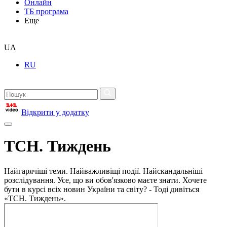
Онлайн
ТБ програма
Еще
UA
RU
Відкрити у додатку
ТСН. Тиждень
Найгарячіші теми. Найважливіщі події. Найскандальніші
розслідування. Усе, що ви обов'язково маєте знати. Хочете
бути в курсі всіх новин України та світу? - Тоді дивіться
«ТСН. Тиждень».