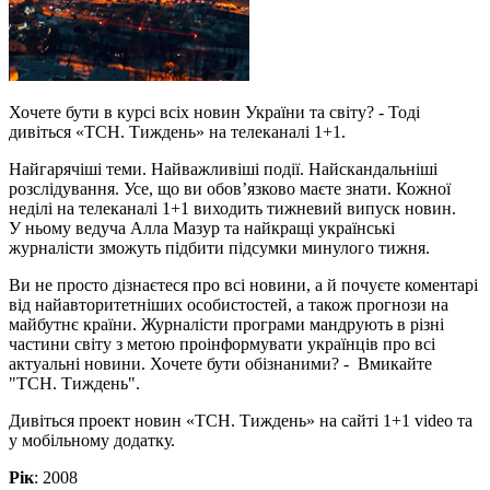
Хочете бути в курсі всіх новин України та світу? - Тоді
дивіться «ТСН. Тиждень» на телеканалі 1+1.
Найгарячіші теми. Найважливіші події. Найскандальніші
розслідування. Усе, що ви обов’язково маєте знати. Кожної
неділі на телеканалі 1+1 виходить тижневий випуск новин.
У ньому ведуча Алла Мазур та найкращі українські
журналісти зможуть підбити підсумки минулого тижня.
Ви не просто дізнаєтеся про всі новини, а й почуєте коментарі
від найавторитетніших особистостей, а також прогнози на
майбутнє країни. Журналісти програми мандрують в різні
частини світу з метою проінформувати українців про всі
актуальні новини. Хочете бути обізнаними? - Вмикайте
"ТСН. Тиждень".
Дивіться проект новин «ТСН. Тиждень» на сайті 1+1 video та
у мобільному додатку.
Рік
: 2008