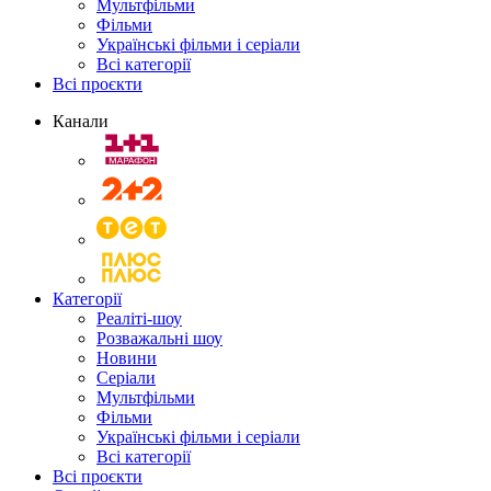
Мультфільми
Фільми
Українські фільми і серіали
Всі категорії
Всі проєкти
Канали
Категорії
Реаліті-шоу
Розважальні шоу
Новини
Серіали
Мультфільми
Фільми
Українські фільми і серіали
Всі категорії
Всі проєкти