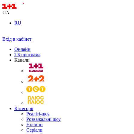
UA
RU
Вхід в кабінет
Онлайн
ТБ програма
Канали
Категорії
Реаліті-шоу
Розважальні шоу
Новини
Серіали