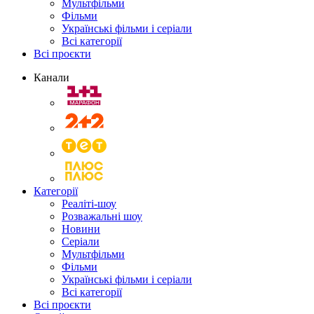
Мультфільми
Фільми
Українські фільми і серіали
Всі категорії
Всі проєкти
Канали
Категорії
Реаліті-шоу
Розважальні шоу
Новини
Серіали
Мультфільми
Фільми
Українські фільми і серіали
Всі категорії
Всі проєкти