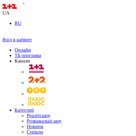
UA
RU
Вхід в кабінет
Онлайн
ТБ програма
Канали
Категорії
Реаліті-шоу
Розважальні шоу
Новини
Серіали