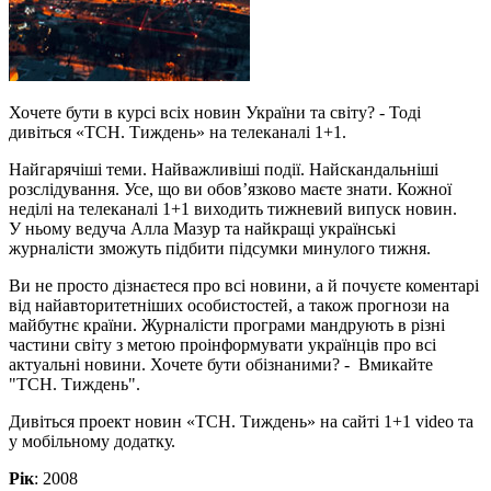
Хочете бути в курсі всіх новин України та світу? - Тоді
дивіться «ТСН. Тиждень» на телеканалі 1+1.
Найгарячіші теми. Найважливіші події. Найскандальніші
розслідування. Усе, що ви обов’язково маєте знати. Кожної
неділі на телеканалі 1+1 виходить тижневий випуск новин.
У ньому ведуча Алла Мазур та найкращі українські
журналісти зможуть підбити підсумки минулого тижня.
Ви не просто дізнаєтеся про всі новини, а й почуєте коментарі
від найавторитетніших особистостей, а також прогнози на
майбутнє країни. Журналісти програми мандрують в різні
частини світу з метою проінформувати українців про всі
актуальні новини. Хочете бути обізнаними? - Вмикайте
"ТСН. Тиждень".
Дивіться проект новин «ТСН. Тиждень» на сайті 1+1 video та
у мобільному додатку.
Рік
: 2008