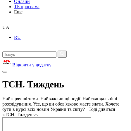
Онлайн
ТБ програма
Еще
UA
RU
Відкрити у додатку
ТСН. Тиждень
Найгарячіші теми. Найважливіщі події. Найскандальніші
розслідування. Усе, що ви обов'язково маєте знати. Хочете
бути в курсі всіх новин України та світу? - Тоді дивіться
«ТСН. Тиждень».