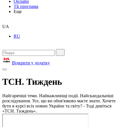
Онлайн
ТБ програма
Еще
UA
RU
Відкрити у додатку
ТСН. Тиждень
Найгарячіші теми. Найважливіщі події. Найскандальніші
розслідування. Усе, що ви обов'язково маєте знати. Хочете
бути в курсі всіх новин України та світу? - Тоді дивіться
«ТСН. Тиждень».