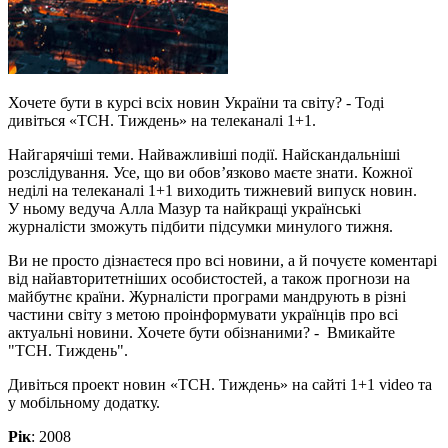
Хочете бути в курсі всіх новин України та світу? - Тоді
дивіться «ТСН. Тиждень» на телеканалі 1+1.
Найгарячіші теми. Найважливіші події. Найскандальніші
розслідування. Усе, що ви обов’язково маєте знати. Кожної
неділі на телеканалі 1+1 виходить тижневий випуск новин.
У ньому ведуча Алла Мазур та найкращі українські
журналісти зможуть підбити підсумки минулого тижня.
Ви не просто дізнаєтеся про всі новини, а й почуєте коментарі
від найавторитетніших особистостей, а також прогнози на
майбутнє країни. Журналісти програми мандрують в різні
частини світу з метою проінформувати українців про всі
актуальні новини. Хочете бути обізнаними? - Вмикайте
"ТСН. Тиждень".
Дивіться проект новин «ТСН. Тиждень» на сайті 1+1 video та
у мобільному додатку.
Рік
: 2008