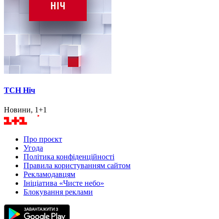
ТСН Ніч
Новини, 1+1
Про проєкт
Угода
Політика конфіденційності
Правила користуванням сайтом
Рекламодавцям
Ініціатива «Чисте небо»
Блокування реклами