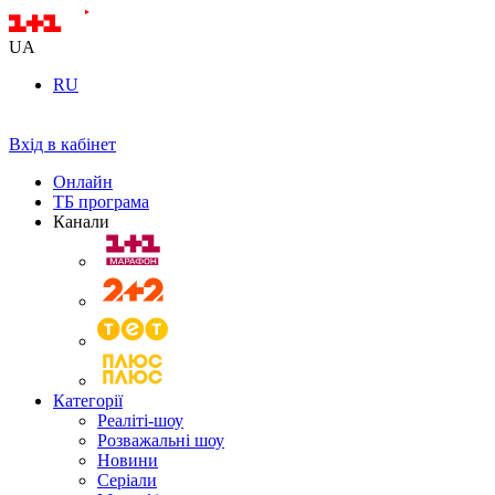
UA
RU
Вхід в кабінет
Онлайн
ТБ програма
Канали
Категорії
Реаліті-шоу
Розважальні шоу
Новини
Серіали