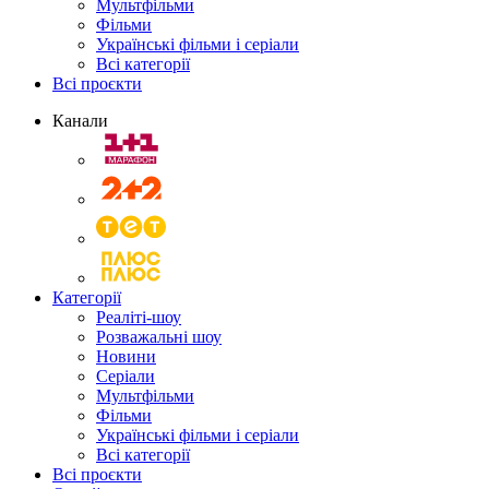
Мультфільми
Фільми
Українські фільми і серіали
Всі категорії
Всі проєкти
Канали
Категорії
Реаліті-шоу
Розважальні шоу
Новини
Серіали
Мультфільми
Фільми
Українські фільми і серіали
Всі категорії
Всі проєкти