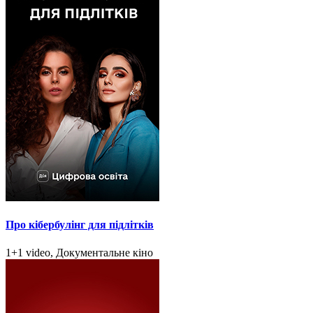
Про кібербулінг для підлітків
1+1 video, Документальне кіно