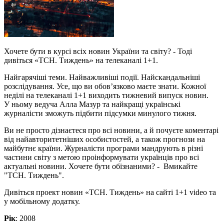
Хочете бути в курсі всіх новин України та світу? - Тоді
дивіться «ТСН. Тиждень» на телеканалі 1+1.
Найгарячіші теми. Найважливіші події. Найскандальніші
розслідування. Усе, що ви обов’язково маєте знати. Кожної
неділі на телеканалі 1+1 виходить тижневий випуск новин.
У ньому ведуча Алла Мазур та найкращі українські
журналісти зможуть підбити підсумки минулого тижня.
Ви не просто дізнаєтеся про всі новини, а й почуєте коментарі
від найавторитетніших особистостей, а також прогнози на
майбутнє країни. Журналісти програми мандрують в різні
частини світу з метою проінформувати українців про всі
актуальні новини. Хочете бути обізнаними? - Вмикайте
"ТСН. Тиждень".
Дивіться проект новин «ТСН. Тиждень» на сайті 1+1 video та
у мобільному додатку.
Рік
: 2008