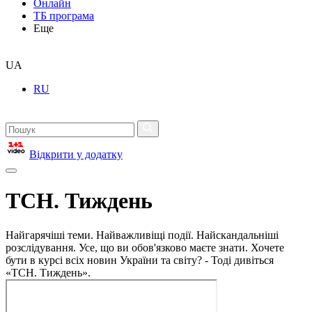
Онлайн
ТБ програма
Еще
UA
RU
Відкрити у додатку
ТСН. Тиждень
Найгарячіші теми. Найважливіщі події. Найскандальніші
розслідування. Усе, що ви обов'язково маєте знати. Хочете
бути в курсі всіх новин України та світу? - Тоді дивіться
«ТСН. Тиждень».