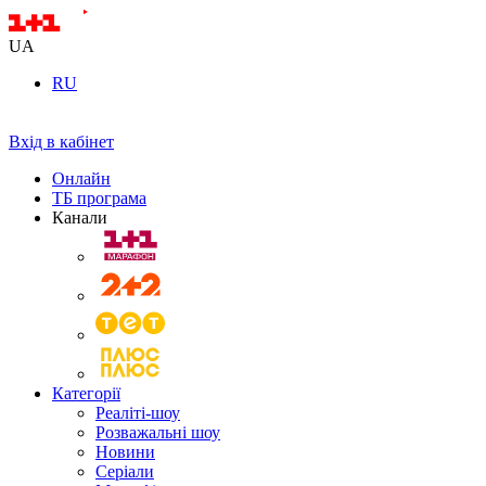
UA
RU
Вхід в кабінет
Онлайн
ТБ програма
Канали
Категорії
Реаліті-шоу
Розважальні шоу
Новини
Серіали