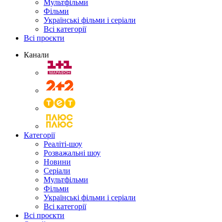
Мультфільми
Фільми
Українські фільми і серіали
Всі категорії
Всі проєкти
Канали
Категорії
Реаліті-шоу
Розважальні шоу
Новини
Серіали
Мультфільми
Фільми
Українські фільми і серіали
Всі категорії
Всі проєкти