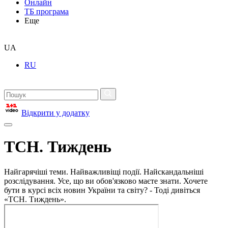
Онлайн
ТБ програма
Еще
UA
RU
Відкрити у додатку
ТСН. Тиждень
Найгарячіші теми. Найважливіщі події. Найскандальніші
розслідування. Усе, що ви обов'язково маєте знати. Хочете
бути в курсі всіх новин України та світу? - Тоді дивіться
«ТСН. Тиждень».