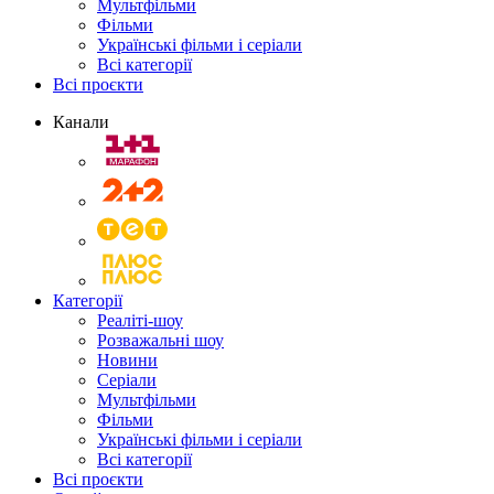
Мультфільми
Фільми
Українські фільми і серіали
Всі категорії
Всі проєкти
Канали
Категорії
Реаліті-шоу
Розважальні шоу
Новини
Серіали
Мультфільми
Фільми
Українські фільми і серіали
Всі категорії
Всі проєкти