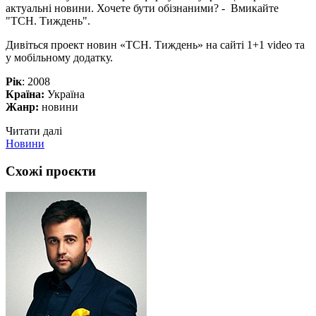
актуальні новини. Хочете бути обізнаними? - Вмикайте
"ТСН. Тиждень".
Дивіться проект новин «ТСН. Тиждень» на сайті 1+1 video та
у мобільному додатку.
Рік
: 2008
Країна:
Україна
Жанр:
новини
Читати далі
Новини
Схожі проєкти