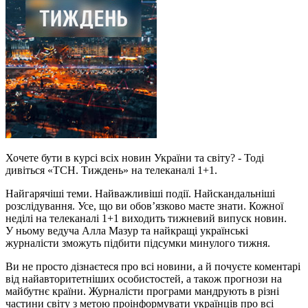
Хочете бути в курсі всіх новин України та світу? - Тоді
дивіться «ТСН. Тиждень» на телеканалі 1+1.
Найгарячіші теми. Найважливіші події. Найскандальніші
розслідування. Усе, що ви обов’язково маєте знати. Кожної
неділі на телеканалі 1+1 виходить тижневий випуск новин.
У ньому ведуча Алла Мазур та найкращі українські
журналісти зможуть підбити підсумки минулого тижня.
Ви не просто дізнаєтеся про всі новини, а й почуєте коментарі
від найавторитетніших особистостей, а також прогнози на
майбутнє країни. Журналісти програми мандрують в різні
частини світу з метою проінформувати українців про всі