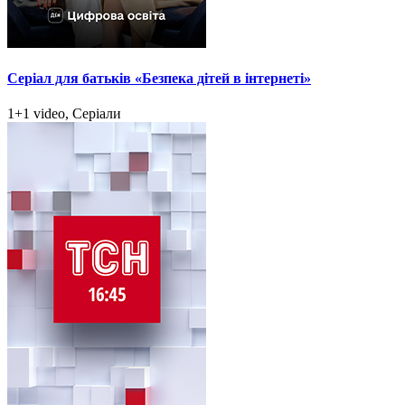
Серіал для батьків «Безпека дітей в інтернеті»
1+1 video, Серіали