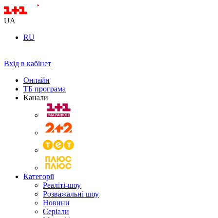
UA
RU
Вхід в кабінет
Онлайн
ТБ програма
Канали
Категорії
Реаліті-шоу
Розважальні шоу
Новини
Серіали