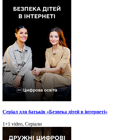
Серіал для батьків «Безпека дітей в інтернеті»
1+1 video, Серіали