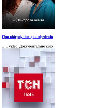
Про кібербулінг для підлітків
1+1 video, Документальне кіно