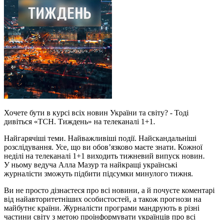
Хочете бути в курсі всіх новин України та світу? - Тоді
дивіться «ТСН. Тиждень» на телеканалі 1+1.
Найгарячіші теми. Найважливіші події. Найскандальніші
розслідування. Усе, що ви обов’язково маєте знати. Кожної
неділі на телеканалі 1+1 виходить тижневий випуск новин.
У ньому ведуча Алла Мазур та найкращі українські
журналісти зможуть підбити підсумки минулого тижня.
Ви не просто дізнаєтеся про всі новини, а й почуєте коментарі
від найавторитетніших особистостей, а також прогнози на
майбутнє країни. Журналісти програми мандрують в різні
частини світу з метою проінформувати українців про всі