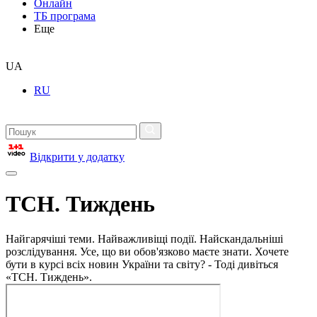
Онлайн
ТБ програма
Еще
UA
RU
Відкрити у додатку
ТСН. Тиждень
Найгарячіші теми. Найважливіщі події. Найскандальніші
розслідування. Усе, що ви обов'язково маєте знати. Хочете
бути в курсі всіх новин України та світу? - Тоді дивіться
«ТСН. Тиждень».