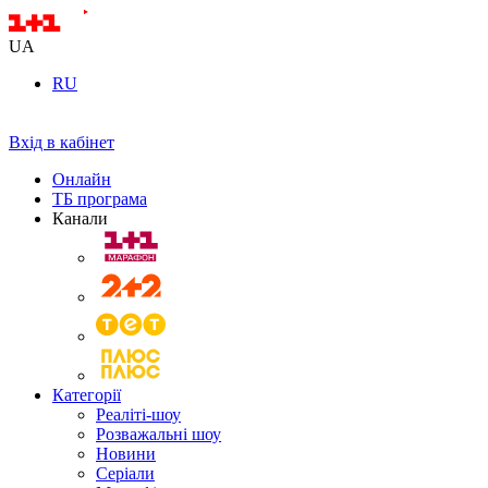
UA
RU
Вхід в кабінет
Онлайн
ТБ програма
Канали
Категорії
Реаліті-шоу
Розважальні шоу
Новини
Серіали