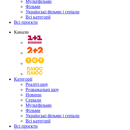
Мультфільми
Фільми
Українські фільми і серіали
Всі категорії
Всі проєкти
Канали
Категорії
Реаліті-шоу
Розважальні шоу
Новини
Серіали
Мультфільми
Фільми
Українські фільми і серіали
Всі категорії
Всі проєкти