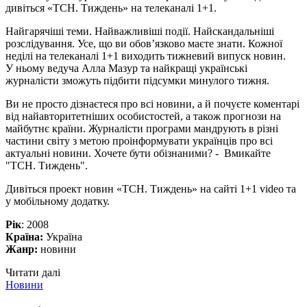
дивіться «ТСН. Тиждень» на телеканалі 1+1.
Найгарячіші теми. Найважливіші події. Найскандальніші
розслідування. Усе, що ви обов’язково маєте знати. Кожної
неділі на телеканалі 1+1 виходить тижневий випуск новин.
У ньому ведуча Алла Мазур та найкращі українські
журналісти зможуть підбити підсумки минулого тижня.
Ви не просто дізнаєтеся про всі новини, а й почуєте коментарі
від найавторитетніших особистостей, а також прогнози на
майбутнє країни. Журналісти програми мандрують в різні
частини світу з метою проінформувати українців про всі
актуальні новини. Хочете бути обізнаними? - Вмикайте
"ТСН. Тиждень".
Дивіться проект новин «ТСН. Тиждень» на сайті 1+1 video та
у мобільному додатку.
Рік
: 2008
Країна:
Україна
Жанр:
новини
Читати далі
Новини