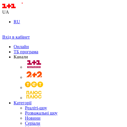
UA
RU
Вхід в кабінет
Онлайн
ТБ програма
Канали
Категорії
Реаліті-шоу
Розважальні шоу
Новини
Серіали