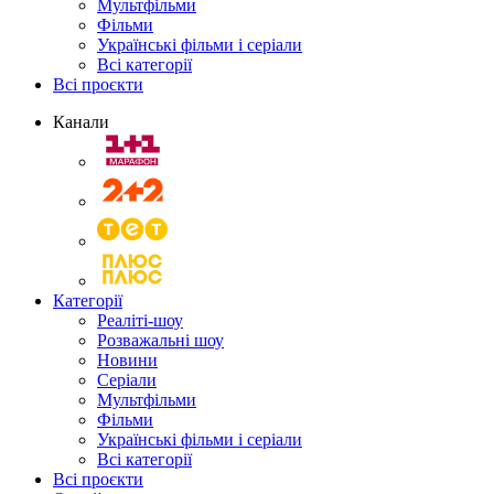
Мультфільми
Фільми
Українські фільми і серіали
Всі категорії
Всі проєкти
Канали
Категорії
Реаліті-шоу
Розважальні шоу
Новини
Серіали
Мультфільми
Фільми
Українські фільми і серіали
Всі категорії
Всі проєкти