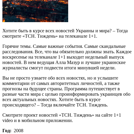
Хотите быть в курсе всех новостей Украины и мира? – Тогда
смотрите «ТСН. Тиждень» на телеканале 1+1.
Горячие темы. Самые важные события. Самые скандальные
расследования. Все, что вы обязательно должны знать. Каждое
воскресенье на телеканале 1+1 выходит недельный выпуск
новостей. В нем ведущая Алла Мазур и лучшие украинские
журналисты смогут подвести итоги минувшей недели.
Вы не просто узнаете обо всех новостях, но и услышите
комментарии от самых авторитетных личностей, а также
прогнозы на будущее страны. Программа путешествует в
разные части мира с целью проинформировать украинцев обо
всех актуальных новостях. Хотите быть в курсе
происходящего? – Тогда включайте ТСН. Тиждень.
Смотрите проект новостей «ТСН. Тиждень» на сайте 1+1
video и в мобильном приложении.
Год:
2008