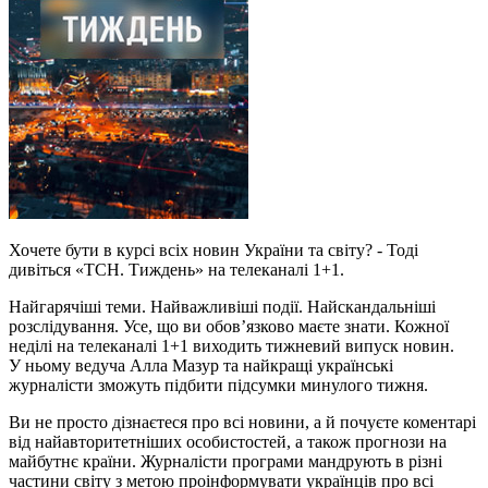
Хочете бути в курсі всіх новин України та світу? - Тоді
дивіться «ТСН. Тиждень» на телеканалі 1+1.
Найгарячіші теми. Найважливіші події. Найскандальніші
розслідування. Усе, що ви обов’язково маєте знати. Кожної
неділі на телеканалі 1+1 виходить тижневий випуск новин.
У ньому ведуча Алла Мазур та найкращі українські
журналісти зможуть підбити підсумки минулого тижня.
Ви не просто дізнаєтеся про всі новини, а й почуєте коментарі
від найавторитетніших особистостей, а також прогнози на
майбутнє країни. Журналісти програми мандрують в різні
частини світу з метою проінформувати українців про всі