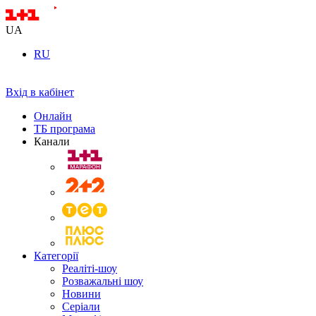
UA
RU
Вхід в кабінет
Онлайн
ТБ програма
Канали
Категорії
Реаліті-шоу
Розважальні шоу
Новини
Серіали