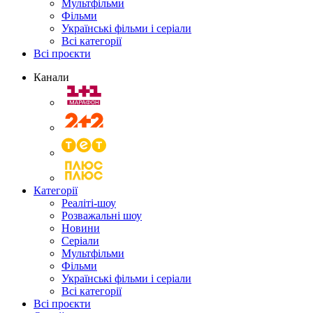
Мультфільми
Фільми
Українські фільми і серіали
Всі категорії
Всі проєкти
Канали
Категорії
Реаліті-шоу
Розважальні шоу
Новини
Серіали
Мультфільми
Фільми
Українські фільми і серіали
Всі категорії
Всі проєкти