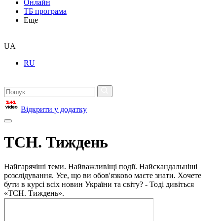
Онлайн
ТБ програма
Еще
UA
RU
Відкрити у додатку
ТСН. Тиждень
Найгарячіші теми. Найважливіщі події. Найскандальніші
розслідування. Усе, що ви обов'язково маєте знати. Хочете
бути в курсі всіх новин України та світу? - Тоді дивіться
«ТСН. Тиждень».