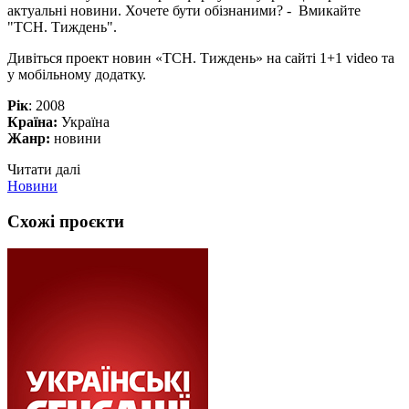
актуальні новини. Хочете бути обізнаними? - Вмикайте
"ТСН. Тиждень".
Дивіться проект новин «ТСН. Тиждень» на сайті 1+1 video та
у мобільному додатку.
Рік
: 2008
Країна:
Україна
Жанр:
новини
Читати далі
Новини
Схожі проєкти