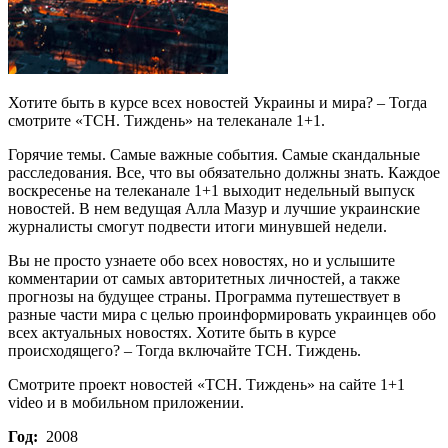
Хотите быть в курсе всех новостей Украины и мира? – Тогда
смотрите «ТСН. Тиждень» на телеканале 1+1.
Горячие темы. Самые важные события. Самые скандальные
расследования. Все, что вы обязательно должны знать. Каждое
воскресенье на телеканале 1+1 выходит недельный выпуск
новостей. В нем ведущая Алла Мазур и лучшие украинские
журналисты смогут подвести итоги минувшей недели.
Вы не просто узнаете обо всех новостях, но и услышите
комментарии от самых авторитетных личностей, а также
прогнозы на будущее страны. Программа путешествует в
разные части мира с целью проинформировать украинцев обо
всех актуальных новостях. Хотите быть в курсе
происходящего? – Тогда включайте ТСН. Тиждень.
Смотрите проект новостей «ТСН. Тиждень» на сайте 1+1
video и в мобильном приложении.
Год:
2008