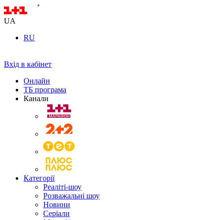
UA
RU
Вхід в кабінет
Онлайн
ТБ програма
Канали
Категорії
Реаліті-шоу
Розважальні шоу
Новини
Серіали