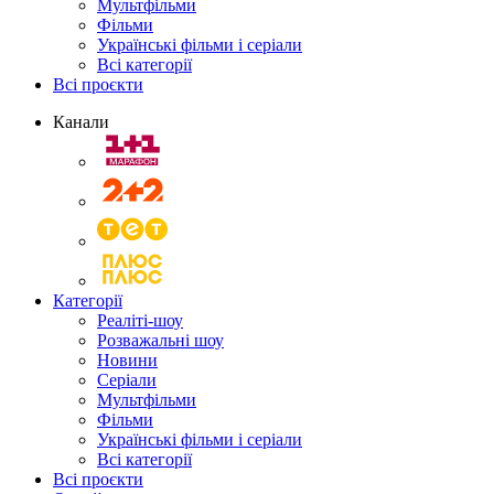
Мультфільми
Фільми
Українські фільми і серіали
Всі категорії
Всі проєкти
Канали
Категорії
Реаліті-шоу
Розважальні шоу
Новини
Серіали
Мультфільми
Фільми
Українські фільми і серіали
Всі категорії
Всі проєкти