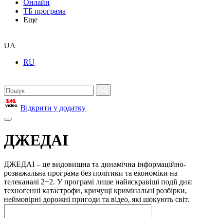
Онлайн
ТБ програма
Еще
UA
RU
Відкрити у додатку
ДЖЕДАІ
ДЖЕДАІ – це видовищна та динамічна інформаційно-
розважальна програма без політики та економіки на
телеканалі 2+2. У програмі лише найяскравіші події дня:
техногенні катастрофи, кричущі кримінальні розбірки,
неймовірні дорожні пригоди та відео, які шокують світ.