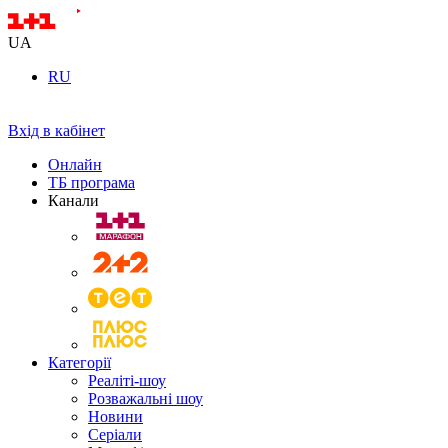
UA
RU
Вхід в кабінет
Онлайн
ТБ програма
Канали
Категорії
Реаліті-шоу
Розважальні шоу
Новини
Серіали