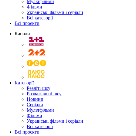
Мультфільми
Фільми
Українські фільми і серіали
Всі категорії
Всі проєкти
Канали
Категорії
Реаліті-шоу
Розважальні шоу
Новини
Серіали
Мультфільми
Фільми
Українські фільми і серіали
Всі категорії
Всі проєкти