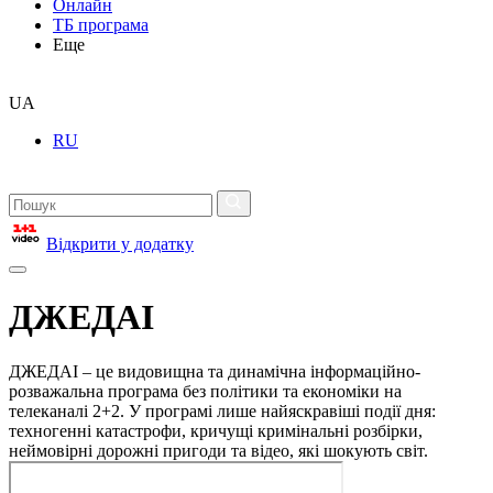
Онлайн
ТБ програма
Еще
UA
RU
Відкрити у додатку
ДЖЕДАІ
ДЖЕДАІ – це видовищна та динамічна інформаційно-
розважальна програма без політики та економіки на
телеканалі 2+2. У програмі лише найяскравіші події дня:
техногенні катастрофи, кричущі кримінальні розбірки,
неймовірні дорожні пригоди та відео, які шокують світ.