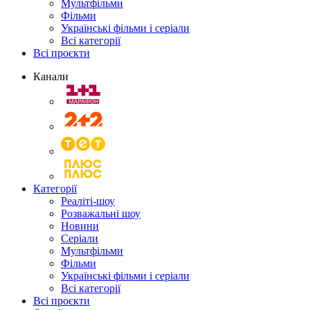
Мультфільми
Фільми
Українські фільми і серіали
Всі категорії
Всі проєкти
Канали
Категорії
Реаліті-шоу
Розважальні шоу
Новини
Серіали
Мультфільми
Фільми
Українські фільми і серіали
Всі категорії
Всі проєкти