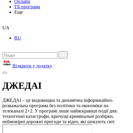
Онлайн
ТБ програма
Еще
UA
RU
Відкрити у додатку
ДЖЕДАІ
ДЖЕДАІ – це видовищна та динамічна інформаційно-
розважальна програма без політики та економіки на
телеканалі 2+2. У програмі лише найяскравіші події дня:
техногенні катастрофи, кричущі кримінальні розбірки,
неймовірні дорожні пригоди та відео, які шокують світ.