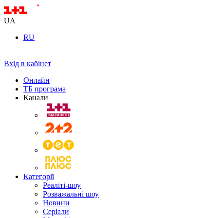
UA
RU
Вхід в кабінет
Онлайн
ТБ програма
Канали
Категорії
Реаліті-шоу
Розважальні шоу
Новини
Серіали