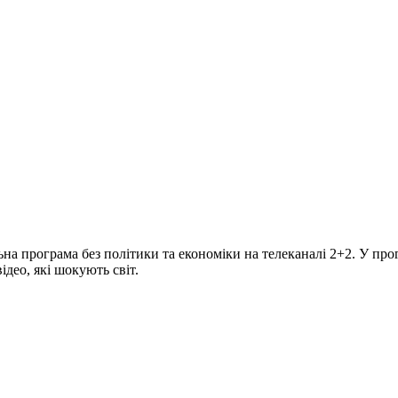
програма без політики та економіки на телеканалі 2+2. У прогр
део, які шокують світ.