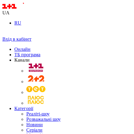
UA
RU
Вхід в кабінет
Онлайн
ТБ програма
Канали
Категорії
Реаліті-шоу
Розважальні шоу
Новини
Серіали