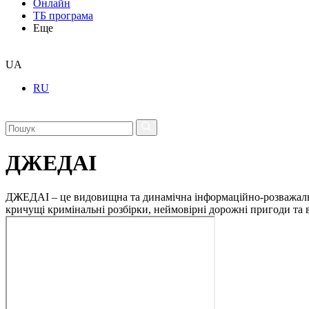
Онлайн
ТБ програма
Еще
UA
RU
ДЖЕДАІ
ДЖЕДАІ – це видовищна та динамічна інформаційно-розважальна 
кричущі кримінальні розбірки, неймовірні дорожні пригоди та ві