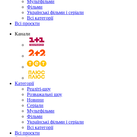
Мультфільми
Фільми
Українські фільми і серіали
Всі категорії
Всі проєкти
Канали
Категорії
Реаліті-шоу
Розважальні шоу
Новини
Серіали
Мультфільми
Фільми
Українські фільми і серіали
Всі категорії
Всі проєкти