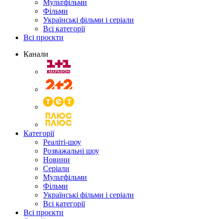
Мультфільми
Фільми
Українські фільми і серіали
Всі категорії
Всі проєкти
Канали
Категорії
Реаліті-шоу
Розважальні шоу
Новини
Серіали
Мультфільми
Фільми
Українські фільми і серіали
Всі категорії
Всі проєкти