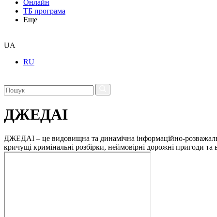
Онлайн
ТБ програма
Еще
UA
RU
ДЖЕДАІ
ДЖЕДАІ – це видовищна та динамічна інформаційно-розважальна 
кричущі кримінальні розбірки, неймовірні дорожні пригоди та ві