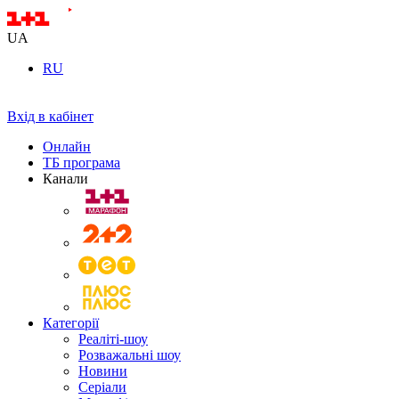
UA
RU
Вхід в кабінет
Онлайн
ТБ програма
Канали
Категорії
Реаліті-шоу
Розважальні шоу
Новини
Серіали