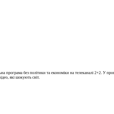
програма без політики та економіки на телеканалі 2+2. У прогр
део, які шокують світ.