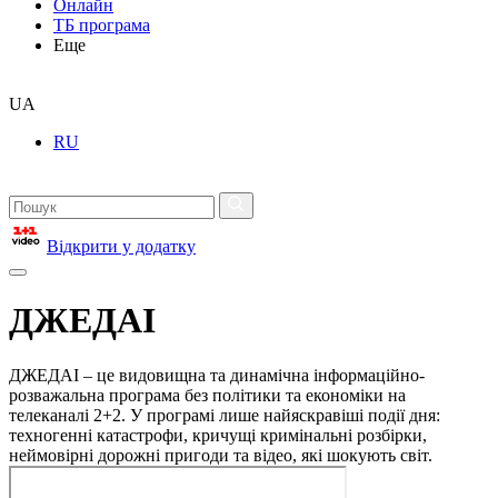
Онлайн
ТБ програма
Еще
UA
RU
Відкрити у додатку
ДЖЕДАІ
ДЖЕДАІ – це видовищна та динамічна інформаційно-
розважальна програма без політики та економіки на
телеканалі 2+2. У програмі лише найяскравіші події дня:
техногенні катастрофи, кричущі кримінальні розбірки,
неймовірні дорожні пригоди та відео, які шокують світ.