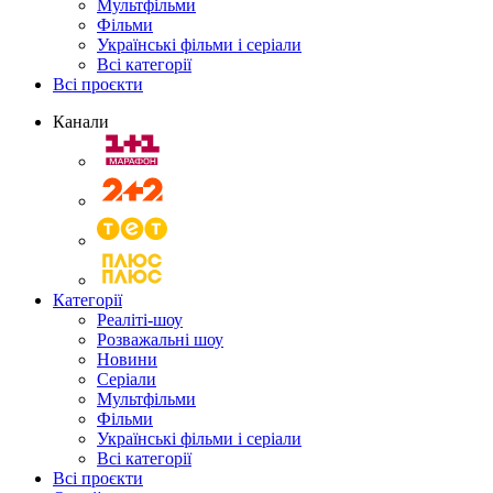
Мультфільми
Фільми
Українські фільми і серіали
Всі категорії
Всі проєкти
Канали
Категорії
Реаліті-шоу
Розважальні шоу
Новини
Серіали
Мультфільми
Фільми
Українські фільми і серіали
Всі категорії
Всі проєкти