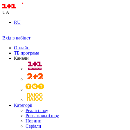
UA
RU
Вхід в кабінет
Онлайн
ТБ програма
Канали
Категорії
Реаліті-шоу
Розважальні шоу
Новини
Серіали