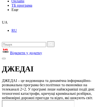
Онлайн
ТБ програма
Еще
UA
RU
Відкрити у додатку
ДЖЕДАІ
ДЖЕДАІ – це видовищна та динамічна інформаційно-
розважальна програма без політики та економіки на
телеканалі 2+2. У програмі лише найяскравіші події дня:
техногенні катастрофи, кричущі кримінальні розбірки,
неймовірні дорожні пригоди та відео, які шокують світ.