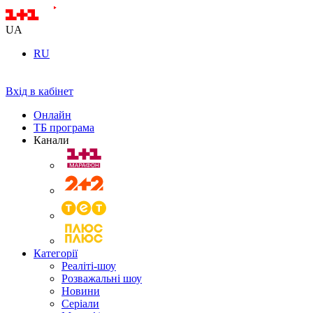
UA
RU
Вхід в кабінет
Онлайн
ТБ програма
Канали
Категорії
Реаліті-шоу
Розважальні шоу
Новини
Серіали