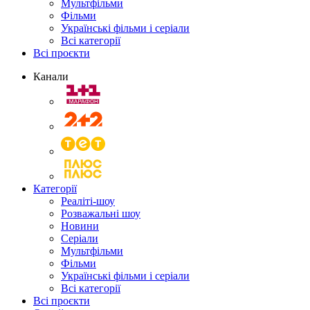
Мультфільми
Фільми
Українські фільми і серіали
Всі категорії
Всі проєкти
Канали
Категорії
Реаліті-шоу
Розважальні шоу
Новини
Серіали
Мультфільми
Фільми
Українські фільми і серіали
Всі категорії
Всі проєкти