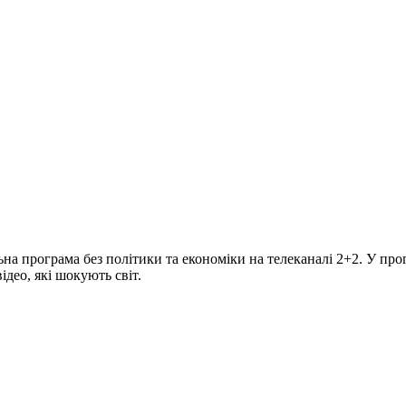
програма без політики та економіки на телеканалі 2+2. У прогр
део, які шокують світ.