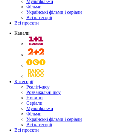
Мультфільми
Фільми
Українські фільми і серіали
Всі категорії
Всі проєкти
Канали
Категорії
Реаліті-шоу
Розважальні шоу
Новини
Серіали
Мультфільми
Фільми
Українські фільми і серіали
Всі категорії
Всі проєкти