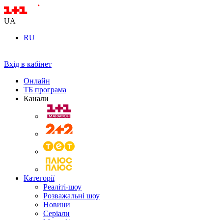
UA
RU
Вхід в кабінет
Онлайн
ТБ програма
Канали
Категорії
Реаліті-шоу
Розважальні шоу
Новини
Серіали