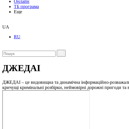
Онлайн
ТБ програма
Еще
UA
RU
ДЖЕДАІ
ДЖЕДАІ – це видовищна та динамічна інформаційно-розважальна 
кричущі кримінальні розбірки, неймовірні дорожні пригоди та ві