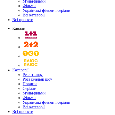
Мультфільми
Фільми
Українські фільми і серіали
Всі категорії
Всі проєкти
Канали
Категорії
Реаліті-шоу
Розважальні шоу
Новини
Серіали
Мультфільми
Фільми
Українські фільми і серіали
Всі категорії
Всі проєкти