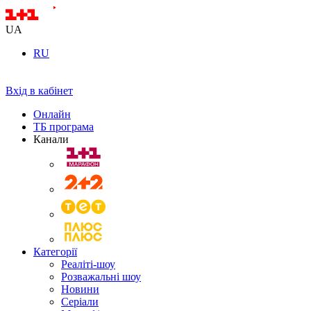
UA
RU
Вхід в кабінет
Онлайн
ТБ програма
Канали
Категорії
Реаліті-шоу
Розважальні шоу
Новини
Серіали