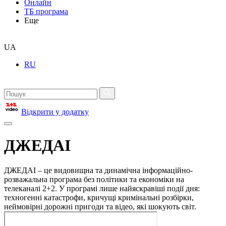
Онлайн
ТБ програма
Еще
UA
RU
Відкрити у додатку
ДЖЕДАІ
ДЖЕДАІ – це видовищна та динамічна інформаційно-
розважальна програма без політики та економіки на
телеканалі 2+2. У програмі лише найяскравіші події дня:
техногенні катастрофи, кричущі кримінальні розбірки,
неймовірні дорожні пригоди та відео, які шокують світ.