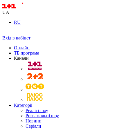
UA
RU
Вхід в кабінет
Онлайн
ТБ програма
Канали
Категорії
Реаліті-шоу
Розважальні шоу
Новини
Серіали