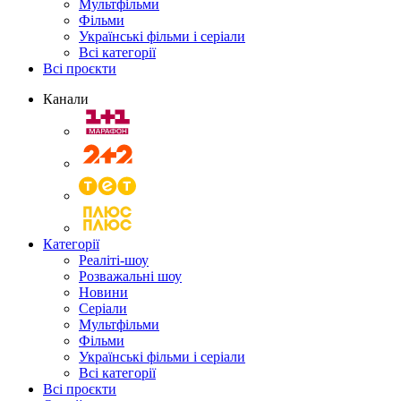
Мультфільми
Фільми
Українські фільми і серіали
Всі категорії
Всі проєкти
Канали
Категорії
Реаліті-шоу
Розважальні шоу
Новини
Серіали
Мультфільми
Фільми
Українські фільми і серіали
Всі категорії
Всі проєкти