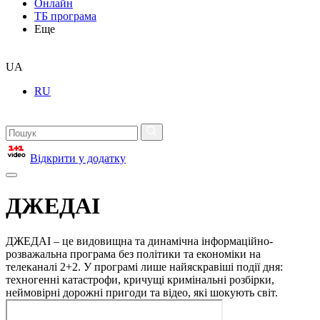
Онлайн
ТБ програма
Еще
UA
RU
Відкрити у додатку
ДЖЕДАІ
ДЖЕДАІ – це видовищна та динамічна інформаційно-
розважальна програма без політики та економіки на
телеканалі 2+2. У програмі лише найяскравіші події дня:
техногенні катастрофи, кричущі кримінальні розбірки,
неймовірні дорожні пригоди та відео, які шокують світ.