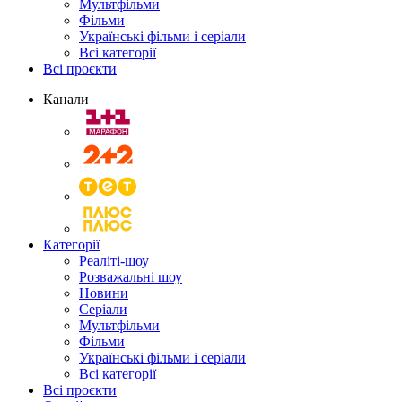
Мультфільми
Фільми
Українські фільми і серіали
Всі категорії
Всі проєкти
Канали
Категорії
Реаліті-шоу
Розважальні шоу
Новини
Серіали
Мультфільми
Фільми
Українські фільми і серіали
Всі категорії
Всі проєкти