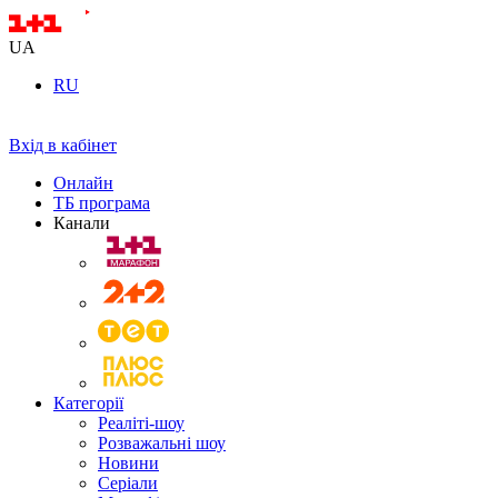
UA
RU
Вхід в кабінет
Онлайн
ТБ програма
Канали
Категорії
Реаліті-шоу
Розважальні шоу
Новини
Серіали