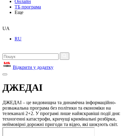
Онлайн
ТБ програма
Еще
UA
RU
Відкрити у додатку
ДЖЕДАІ
ДЖЕДАІ – це видовищна та динамічна інформаційно-
розважальна програма без політики та економіки на
телеканалі 2+2. У програмі лише найяскравіші події дня:
техногенні катастрофи, кричущі кримінальні розбірки,
неймовірні дорожні пригоди та відео, які шокують світ.