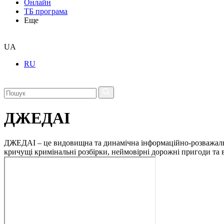
Онлайн
ТБ програма
Еще
UA
RU
ДЖЕДАІ
ДЖЕДАІ – це видовищна та динамічна інформаційно-розважальна 
кричущі кримінальні розбірки, неймовірні дорожні пригоди та ві