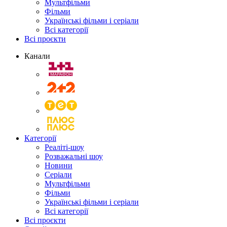
Мультфільми
Фільми
Українські фільми і серіали
Всі категорії
Всі проєкти
Канали
Категорії
Реаліті-шоу
Розважальні шоу
Новини
Серіали
Мультфільми
Фільми
Українські фільми і серіали
Всі категорії
Всі проєкти