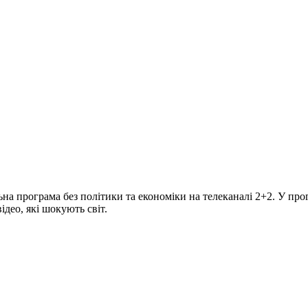
програма без політики та економіки на телеканалі 2+2. У прогр
део, які шокують світ.