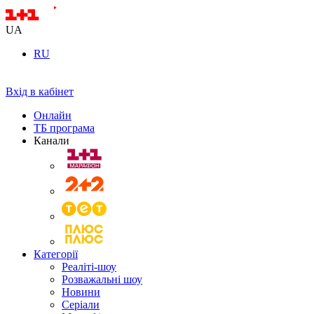
UA
RU
Вхід в кабінет
Онлайн
ТБ програма
Канали
Категорії
Реаліті-шоу
Розважальні шоу
Новини
Серіали