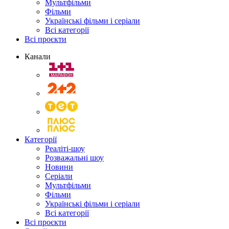
Мультфільми
Фільми
Українські фільми і серіали
Всі категорії
Всі проєкти
Канали
Категорії
Реаліті-шоу
Розважальні шоу
Новини
Серіали
Мультфільми
Фільми
Українські фільми і серіали
Всі категорії
Всі проєкти