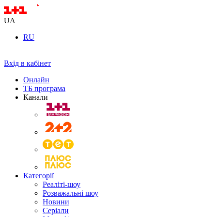
UA
RU
Вхід в кабінет
Онлайн
ТБ програма
Канали
Категорії
Реаліті-шоу
Розважальні шоу
Новини
Серіали