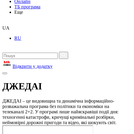
Онлайн
ТБ програма
Еще
UA
RU
Відкрити у додатку
ДЖЕДАІ
ДЖЕДАІ – це видовищна та динамічна інформаційно-
розважальна програма без політики та економіки на
телеканалі 2+2. У програмі лише найяскравіші події дня:
техногенні катастрофи, кричущі кримінальні розбірки,
неймовірні дорожні пригоди та відео, які шокують світ.