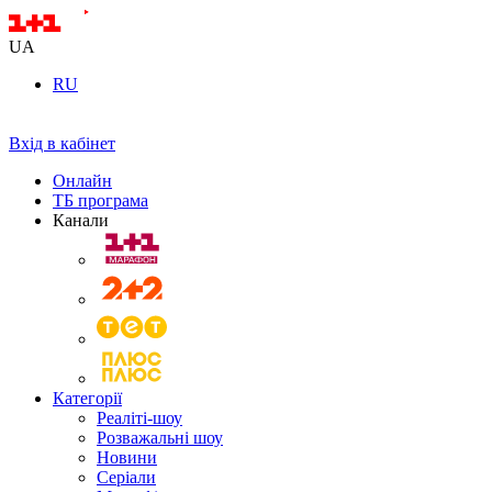
UA
RU
Вхід в кабінет
Онлайн
ТБ програма
Канали
Категорії
Реаліті-шоу
Розважальні шоу
Новини
Серіали