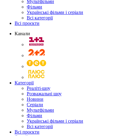
Мультфільми
Фільми
Українські фільми і серіали
Всі категорії
Всі проєкти
Канали
Категорії
Реаліті-шоу
Розважальні шоу
Новини
Серіали
Мультфільми
Фільми
Українські фільми і серіали
Всі категорії
Всі проєкти