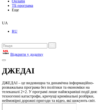
Онлайн
ТБ програма
Еще
UA
RU
Відкрити у додатку
ДЖЕДАІ
ДЖЕДАІ – це видовищна та динамічна інформаційно-
розважальна програма без політики та економіки на
телеканалі 2+2. У програмі лише найяскравіші події дня:
техногенні катастрофи, кричущі кримінальні розбірки,
неймовірні дорожні пригоди та відео, які шокують світ.