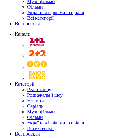
Мультфільми
Фільми
Українські фільми і серіали
Всі категорії
Всі проєкти
Канали
Категорії
Реаліті-шоу
Розважальні шоу
Новини
Серіали
Мультфільми
Фільми
Українські фільми і серіали
Всі категорії
Всі проєкти