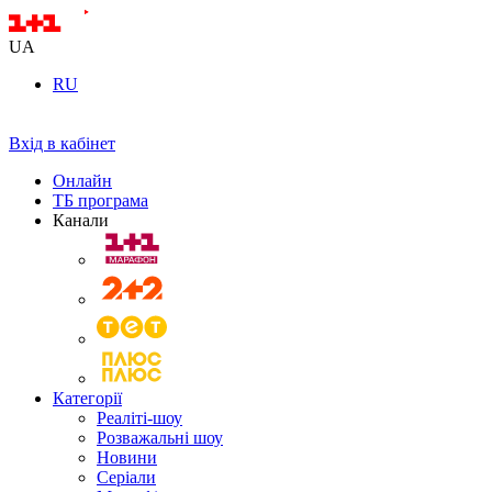
UA
RU
Вхід в кабінет
Онлайн
ТБ програма
Канали
Категорії
Реаліті-шоу
Розважальні шоу
Новини
Серіали