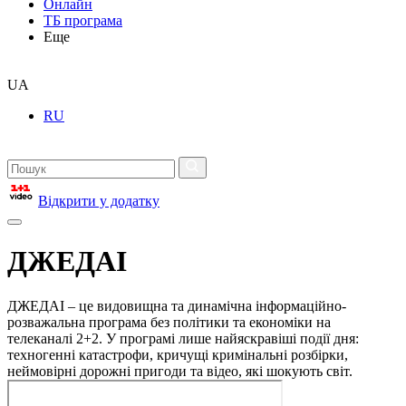
Онлайн
ТБ програма
Еще
UA
RU
Відкрити у додатку
ДЖЕДАІ
ДЖЕДАІ – це видовищна та динамічна інформаційно-
розважальна програма без політики та економіки на
телеканалі 2+2. У програмі лише найяскравіші події дня:
техногенні катастрофи, кричущі кримінальні розбірки,
неймовірні дорожні пригоди та відео, які шокують світ.