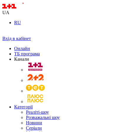
UA
RU
Вхід в кабінет
Онлайн
ТБ програма
Канали
Категорії
Реаліті-шоу
Розважальні шоу
Новини
Серіали