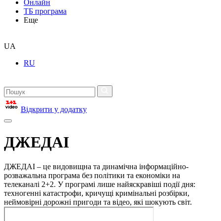
Онлайн
ТБ програма
Еще
UA
RU
Відкрити у додатку
ДЖЕДАІ
ДЖЕДАІ – це видовищна та динамічна інформаційно-
розважальна програма без політики та економіки на
телеканалі 2+2. У програмі лише найяскравіші події дня:
техногенні катастрофи, кричущі кримінальні розбірки,
неймовірні дорожні пригоди та відео, які шокують світ.