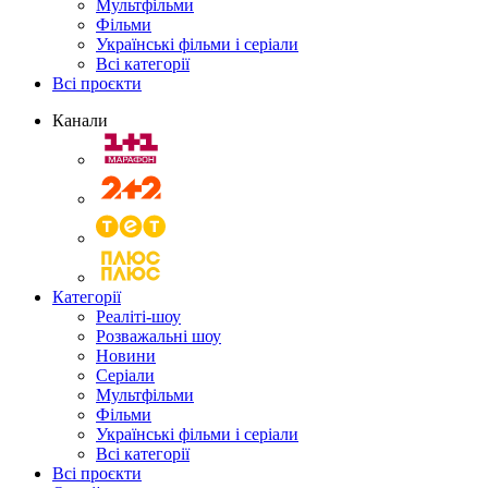
Мультфільми
Фільми
Українські фільми і серіали
Всі категорії
Всі проєкти
Канали
Категорії
Реаліті-шоу
Розважальні шоу
Новини
Серіали
Мультфільми
Фільми
Українські фільми і серіали
Всі категорії
Всі проєкти