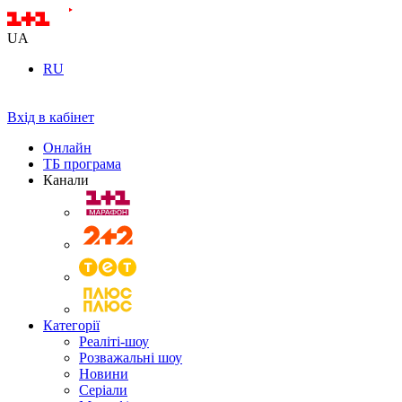
UA
RU
Вхід в кабінет
Онлайн
ТБ програма
Канали
Категорії
Реаліті-шоу
Розважальні шоу
Новини
Серіали