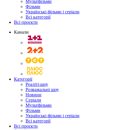
Мультфільми
Фільми
Українські фільми і серіали
Всі категорії
Всі проєкти
Канали
Категорії
Реаліті-шоу
Розважальні шоу
Новини
Серіали
Мультфільми
Фільми
Українські фільми і серіали
Всі категорії
Всі проєкти