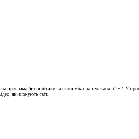
програма без політики та економіки на телеканалі 2+2. У прогр
део, які шокують світ.