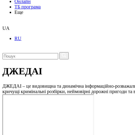
Онлайн
ТБ програма
Еще
UA
RU
ДЖЕДАІ
ДЖЕДАІ – це видовищна та динамічна інформаційно-розважальна 
кричущі кримінальні розбірки, неймовірні дорожні пригоди та ві