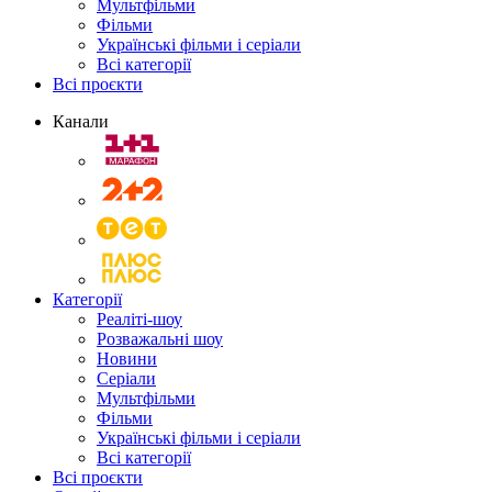
Мультфільми
Фільми
Українські фільми і серіали
Всі категорії
Всі проєкти
Канали
Категорії
Реаліті-шоу
Розважальні шоу
Новини
Серіали
Мультфільми
Фільми
Українські фільми і серіали
Всі категорії
Всі проєкти