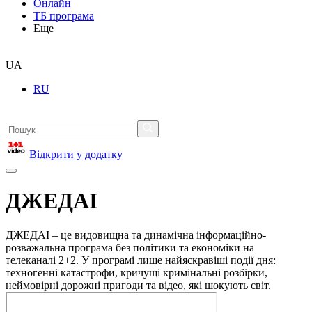
Онлайн
ТБ програма
Еще
UA
RU
Відкрити у додатку
ДЖЕДАІ
ДЖЕДАІ – це видовищна та динамічна інформаційно-
розважальна програма без політики та економіки на
телеканалі 2+2. У програмі лише найяскравіші події дня:
техногенні катастрофи, кричущі кримінальні розбірки,
неймовірні дорожні пригоди та відео, які шокують світ.