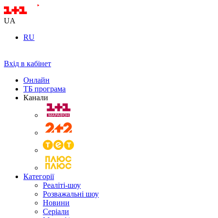
UA
RU
Вхід в кабінет
Онлайн
ТБ програма
Канали
Категорії
Реаліті-шоу
Розважальні шоу
Новини
Серіали