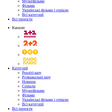
Мультфільми
Фільми
Українські фільми і серіали
Всі категорії
Всі проєкти
Канали
Категорії
Реаліті-шоу
Розважальні шоу
Новини
Серіали
Мультфільми
Фільми
Українські фільми і серіали
Всі категорії
Всі проєкти