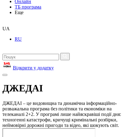
Онлайн
ТБ програма
Еще
UA
RU
Відкрити у додатку
ДЖЕДАІ
ДЖЕДАІ – це видовищна та динамічна інформаційно-
розважальна програма без політики та економіки на
телеканалі 2+2. У програмі лише найяскравіші події дня:
техногенні катастрофи, кричущі кримінальні розбірки,
неймовірні дорожні пригоди та відео, які шокують світ.