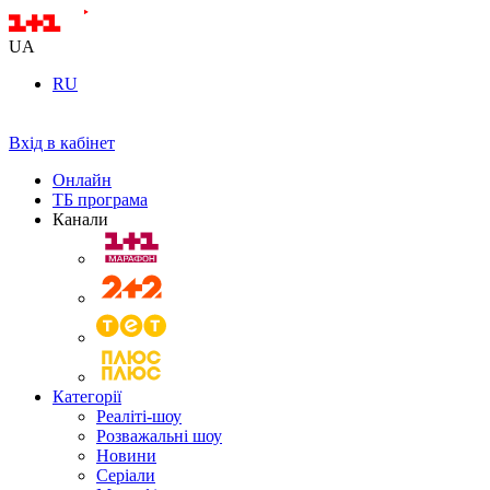
UA
RU
Вхід в кабінет
Онлайн
ТБ програма
Канали
Категорії
Реаліті-шоу
Розважальні шоу
Новини
Серіали