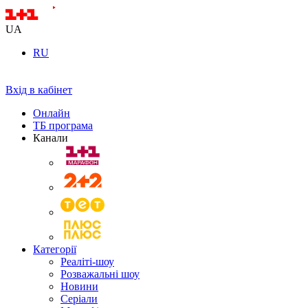
UA
RU
Вхід в кабінет
Онлайн
ТБ програма
Канали
Категорії
Реаліті-шоу
Розважальні шоу
Новини
Серіали