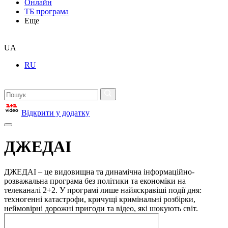
Онлайн
ТБ програма
Еще
UA
RU
Відкрити у додатку
ДЖЕДАІ
ДЖЕДАІ – це видовищна та динамічна інформаційно-
розважальна програма без політики та економіки на
телеканалі 2+2. У програмі лише найяскравіші події дня:
техногенні катастрофи, кричущі кримінальні розбірки,
неймовірні дорожні пригоди та відео, які шокують світ.