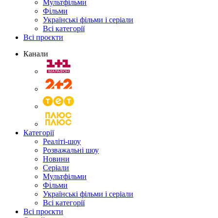
Мультфільми
Фільми
Українські фільми і серіали
Всі категорії
Всі проєкти
Канали
Категорії
Реаліті-шоу
Розважальні шоу
Новини
Серіали
Мультфільми
Фільми
Українські фільми і серіали
Всі категорії
Всі проєкти