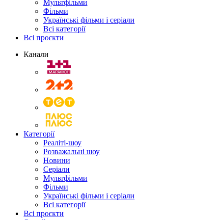
Мультфільми
Фільми
Українські фільми і серіали
Всі категорії
Всі проєкти
Канали
Категорії
Реаліті-шоу
Розважальні шоу
Новини
Серіали
Мультфільми
Фільми
Українські фільми і серіали
Всі категорії
Всі проєкти