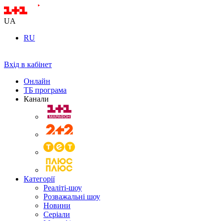
UA
RU
Вхід в кабінет
Онлайн
ТБ програма
Канали
Категорії
Реаліті-шоу
Розважальні шоу
Новини
Серіали