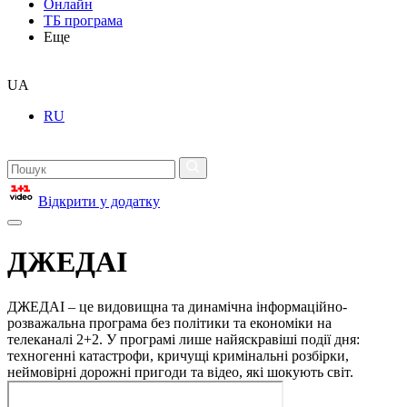
Онлайн
ТБ програма
Еще
UA
RU
Відкрити у додатку
ДЖЕДАІ
ДЖЕДАІ – це видовищна та динамічна інформаційно-
розважальна програма без політики та економіки на
телеканалі 2+2. У програмі лише найяскравіші події дня:
техногенні катастрофи, кричущі кримінальні розбірки,
неймовірні дорожні пригоди та відео, які шокують світ.