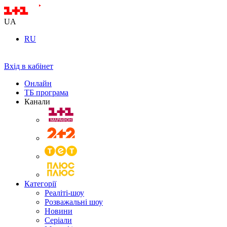
UA
RU
Вхід в кабінет
Онлайн
ТБ програма
Канали
Категорії
Реаліті-шоу
Розважальні шоу
Новини
Серіали