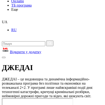
Онлайн
ТБ програма
Еще
UA
RU
Відкрити у додатку
ДЖЕДАІ
ДЖЕДАІ – це видовищна та динамічна інформаційно-
розважальна програма без політики та економіки на
телеканалі 2+2. У програмі лише найяскравіші події дня:
техногенні катастрофи, кричущі кримінальні розбірки,
неймовірні дорожні пригоди та відео, які шокують світ.