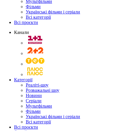
Мультфільми
Фільми
Українські фільми і серіали
Всі категорії
Всі проєкти
Канали
Категорії
Реаліті-шоу
Розважальні шоу
Новини
Серіали
Мультфільми
Фільми
Українські фільми і серіали
Всі категорії
Всі проєкти