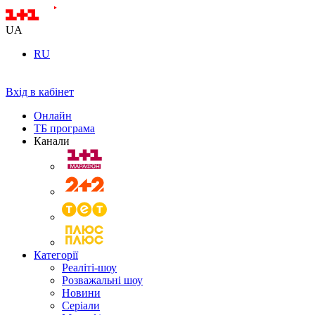
UA
RU
Вхід в кабінет
Онлайн
ТБ програма
Канали
Категорії
Реаліті-шоу
Розважальні шоу
Новини
Серіали