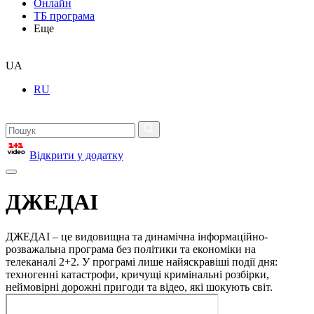
Онлайн
ТБ програма
Еще
UA
RU
Відкрити у додатку
ДЖЕДАІ
ДЖЕДАІ – це видовищна та динамічна інформаційно-
розважальна програма без політики та економіки на
телеканалі 2+2. У програмі лише найяскравіші події дня:
техногенні катастрофи, кричущі кримінальні розбірки,
неймовірні дорожні пригоди та відео, які шокують світ.