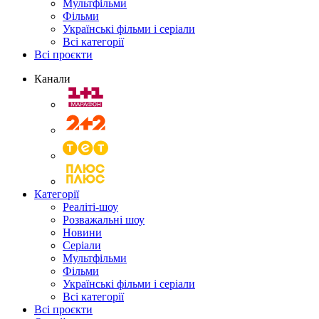
Мультфільми
Фільми
Українські фільми і серіали
Всі категорії
Всі проєкти
Канали
Категорії
Реаліті-шоу
Розважальні шоу
Новини
Серіали
Мультфільми
Фільми
Українські фільми і серіали
Всі категорії
Всі проєкти