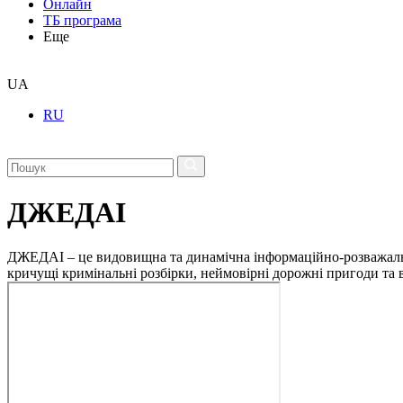
Онлайн
ТБ програма
Еще
UA
RU
ДЖЕДАІ
ДЖЕДАІ – це видовищна та динамічна інформаційно-розважальна 
кричущі кримінальні розбірки, неймовірні дорожні пригоди та ві