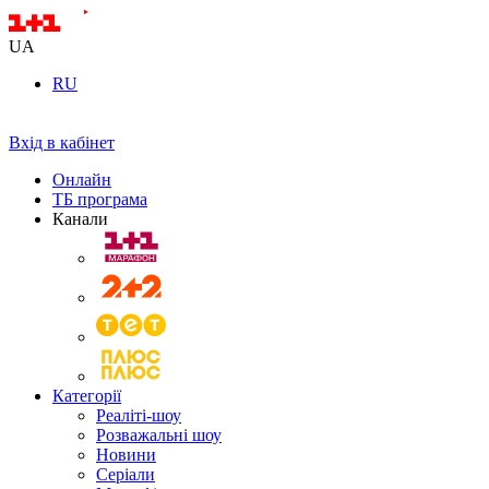
UA
RU
Вхід в кабінет
Онлайн
ТБ програма
Канали
Категорії
Реаліті-шоу
Розважальні шоу
Новини
Серіали