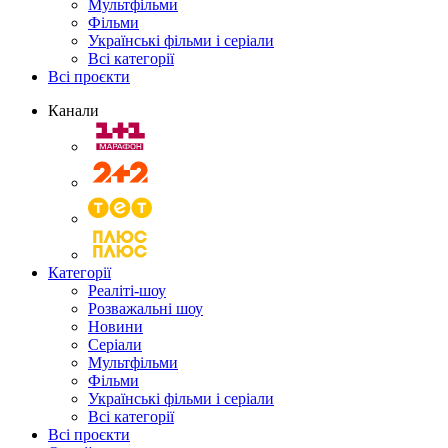
Мультфільми
Фільми
Українські фільми і серіали
Всі категорії
Всі проєкти
Канали
Категорії
Реаліті-шоу
Розважальні шоу
Новини
Серіали
Мультфільми
Фільми
Українські фільми і серіали
Всі категорії
Всі проєкти