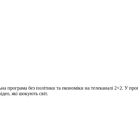
програма без політики та економіки на телеканалі 2+2. У прогр
део, які шокують світ.