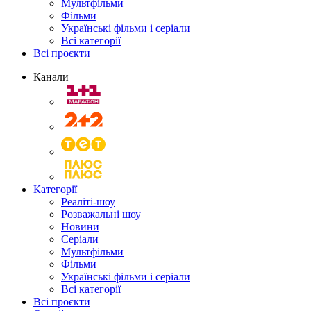
Мультфільми
Фільми
Українські фільми і серіали
Всі категорії
Всі проєкти
Канали
Категорії
Реаліті-шоу
Розважальні шоу
Новини
Серіали
Мультфільми
Фільми
Українські фільми і серіали
Всі категорії
Всі проєкти