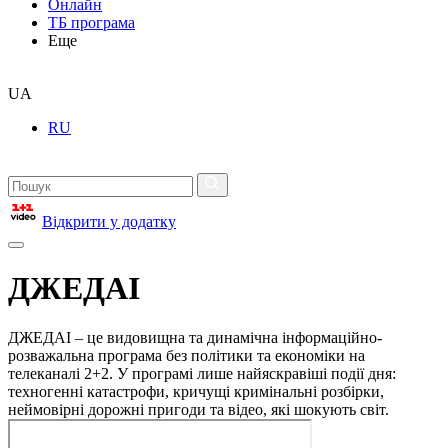
Онлайн
ТБ програма
Еще
UA
RU
Відкрити у додатку
ДЖЕДАІ
ДЖЕДАІ – це видовищна та динамічна інформаційно-
розважальна програма без політики та економіки на
телеканалі 2+2. У програмі лише найяскравіші події дня:
техногенні катастрофи, кричущі кримінальні розбірки,
неймовірні дорожні пригоди та відео, які шокують світ.