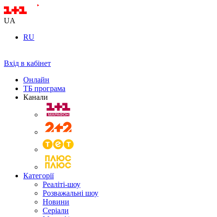
UA
RU
Вхід в кабінет
Онлайн
ТБ програма
Канали
Категорії
Реаліті-шоу
Розважальні шоу
Новини
Серіали