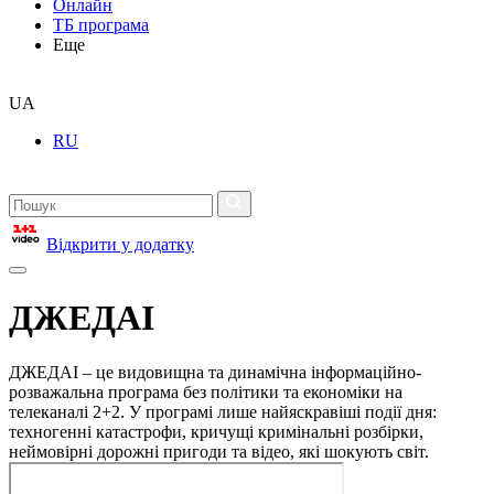
Онлайн
ТБ програма
Еще
UA
RU
Відкрити у додатку
ДЖЕДАІ
ДЖЕДАІ – це видовищна та динамічна інформаційно-
розважальна програма без політики та економіки на
телеканалі 2+2. У програмі лише найяскравіші події дня:
техногенні катастрофи, кричущі кримінальні розбірки,
неймовірні дорожні пригоди та відео, які шокують світ.