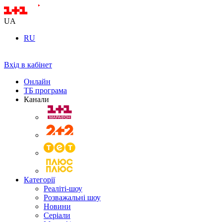
UA
RU
Вхід в кабінет
Онлайн
ТБ програма
Канали
Категорії
Реаліті-шоу
Розважальні шоу
Новини
Серіали