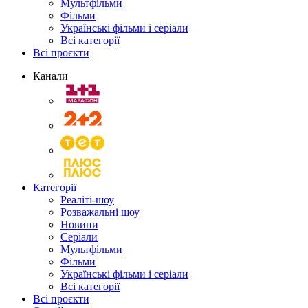
Мультфільми
Фільми
Українські фільми і серіали
Всі категорії
Всі проєкти
Канали
Категорії
Реаліті-шоу
Розважальні шоу
Новини
Серіали
Мультфільми
Фільми
Українські фільми і серіали
Всі категорії
Всі проєкти