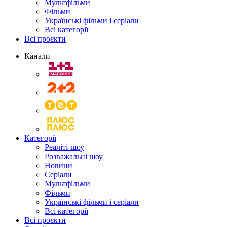
Мультфільми
Фільми
Українські фільми і серіали
Всі категорії
Всі проєкти
Канали
Категорії
Реаліті-шоу
Розважальні шоу
Новини
Серіали
Мультфільми
Фільми
Українські фільми і серіали
Всі категорії
Всі проєкти