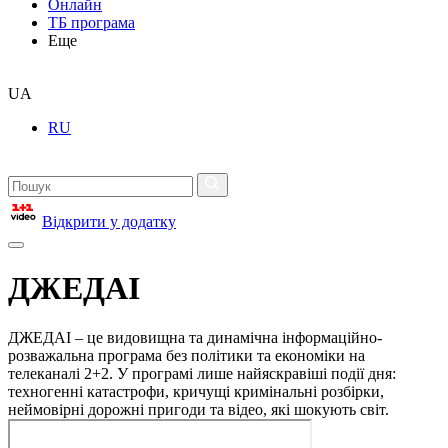
Онлайн
ТБ програма
Еще
UA
RU
Відкрити у додатку
ДЖЕДАІ
ДЖЕДАІ – це видовищна та динамічна інформаційно-
розважальна програма без політики та економіки на
телеканалі 2+2. У програмі лише найяскравіші події дня:
техногенні катастрофи, кричущі кримінальні розбірки,
неймовірні дорожні пригоди та відео, які шокують світ.