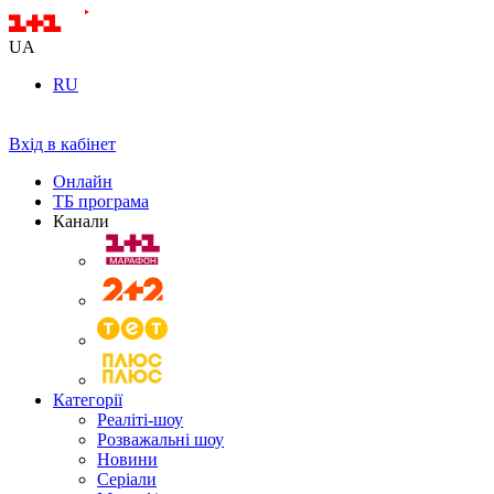
UA
RU
Вхід в кабінет
Онлайн
ТБ програма
Канали
Категорії
Реаліті-шоу
Розважальні шоу
Новини
Серіали