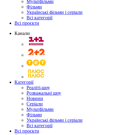
Мультфільми
Фільми
Українські фільми і серіали
Всі категорії
Всі проєкти
Канали
Категорії
Реаліті-шоу
Розважальні шоу
Новини
Серіали
Мультфільми
Фільми
Українські фільми і серіали
Всі категорії
Всі проєкти