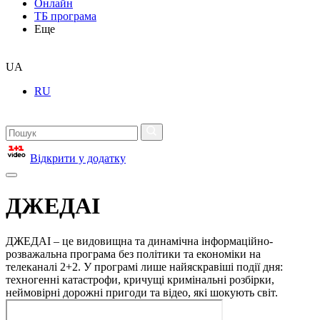
Онлайн
ТБ програма
Еще
UA
RU
Відкрити у додатку
ДЖЕДАІ
ДЖЕДАІ – це видовищна та динамічна інформаційно-
розважальна програма без політики та економіки на
телеканалі 2+2. У програмі лише найяскравіші події дня:
техногенні катастрофи, кричущі кримінальні розбірки,
неймовірні дорожні пригоди та відео, які шокують світ.