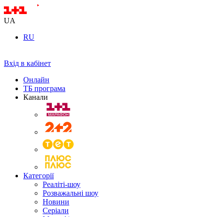
UA
RU
Вхід в кабінет
Онлайн
ТБ програма
Канали
Категорії
Реаліті-шоу
Розважальні шоу
Новини
Серіали