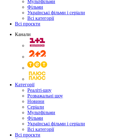
Мультфільми
Фільми
Українські фільми і серіали
Всі категорії
Всі проєкти
Канали
Категорії
Реаліті-шоу
Розважальні шоу
Новини
Серіали
Мультфільми
Фільми
Українські фільми і серіали
Всі категорії
Всі проєкти