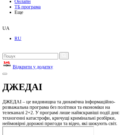
Онлайн
ТБ програма
Еще
UA
RU
Відкрити у додатку
ДЖЕДАІ
ДЖЕДАІ – це видовищна та динамічна інформаційно-
розважальна програма без політики та економіки на
телеканалі 2+2. У програмі лише найяскравіші події дня:
техногенні катастрофи, кричущі кримінальні розбірки,
неймовірні дорожні пригоди та відео, які шокують світ.