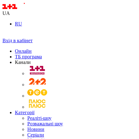
UA
RU
Вхід в кабінет
Онлайн
ТБ програма
Канали
Категорії
Реаліті-шоу
Розважальні шоу
Новини
Серіали