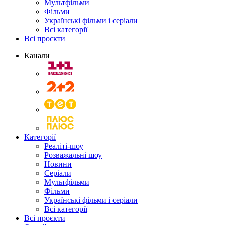
Мультфільми
Фільми
Українські фільми і серіали
Всі категорії
Всі проєкти
Канали
Категорії
Реаліті-шоу
Розважальні шоу
Новини
Серіали
Мультфільми
Фільми
Українські фільми і серіали
Всі категорії
Всі проєкти