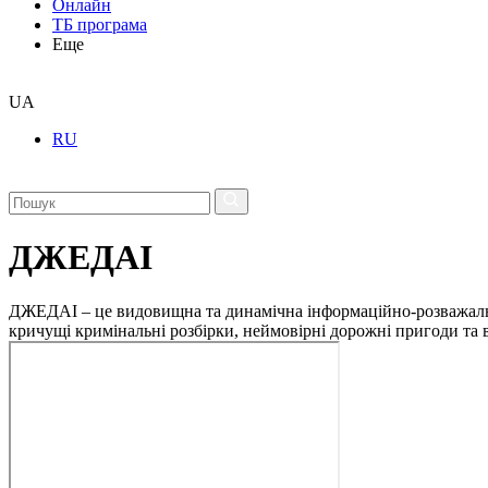
Онлайн
ТБ програма
Еще
UA
RU
ДЖЕДАІ
ДЖЕДАІ – це видовищна та динамічна інформаційно-розважальна 
кричущі кримінальні розбірки, неймовірні дорожні пригоди та ві