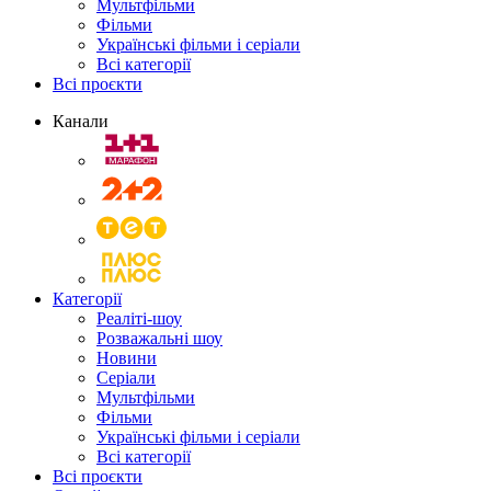
Мультфільми
Фільми
Українські фільми і серіали
Всі категорії
Всі проєкти
Канали
Категорії
Реаліті-шоу
Розважальні шоу
Новини
Серіали
Мультфільми
Фільми
Українські фільми і серіали
Всі категорії
Всі проєкти