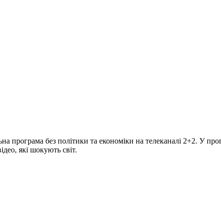
програма без політики та економіки на телеканалі 2+2. У прогр
део, які шокують світ.