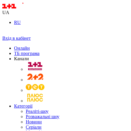
UA
RU
Вхід в кабінет
Онлайн
ТБ програма
Канали
Категорії
Реаліті-шоу
Розважальні шоу
Новини
Серіали