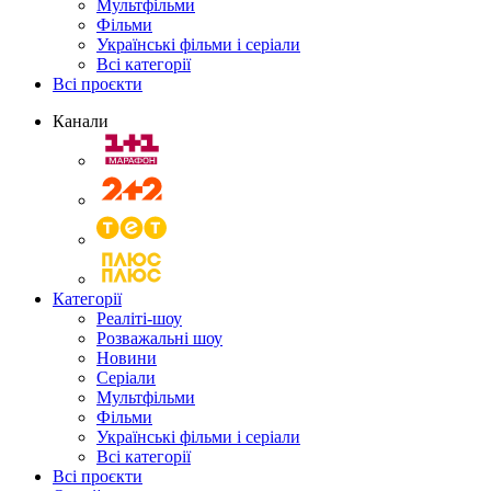
Мультфільми
Фільми
Українські фільми і серіали
Всі категорії
Всі проєкти
Канали
Категорії
Реаліті-шоу
Розважальні шоу
Новини
Серіали
Мультфільми
Фільми
Українські фільми і серіали
Всі категорії
Всі проєкти