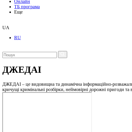
Онлайн
ТБ програма
Еще
UA
RU
ДЖЕДАІ
ДЖЕДАІ – це видовищна та динамічна інформаційно-розважальна 
кричущі кримінальні розбірки, неймовірні дорожні пригоди та ві