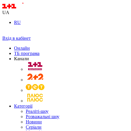
UA
RU
Вхід в кабінет
Онлайн
ТБ програма
Канали
Категорії
Реаліті-шоу
Розважальні шоу
Новини
Серіали