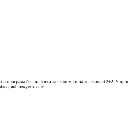
програма без політики та економіки на телеканалі 2+2. У прогр
део, які шокують світ.