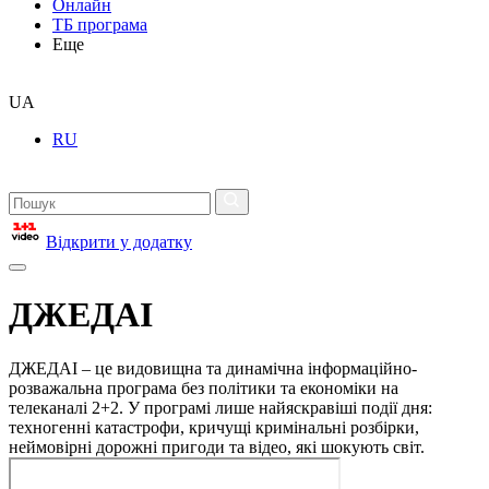
Онлайн
ТБ програма
Еще
UA
RU
Відкрити у додатку
ДЖЕДАІ
ДЖЕДАІ – це видовищна та динамічна інформаційно-
розважальна програма без політики та економіки на
телеканалі 2+2. У програмі лише найяскравіші події дня:
техногенні катастрофи, кричущі кримінальні розбірки,
неймовірні дорожні пригоди та відео, які шокують світ.