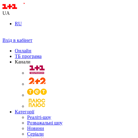
UA
RU
Вхід в кабінет
Онлайн
ТБ програма
Канали
Категорії
Реаліті-шоу
Розважальні шоу
Новини
Серіали