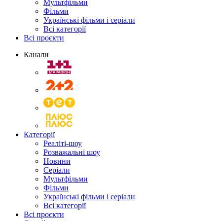
Мультфільми
Фільми
Українські фільми і серіали
Всі категорії
Всі проєкти
Канали
Категорії
Реаліті-шоу
Розважальні шоу
Новини
Серіали
Мультфільми
Фільми
Українські фільми і серіали
Всі категорії
Всі проєкти